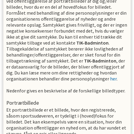
ved offentliggørelse af portrætbilleder af dig og/eller
billeder, hvor du er en del af hovedfokus for billedet.
Formålet med behandling af dine personoplysninger er din
organisationens offentliggørelse af nyheder og andre
relevante opslag. Samtykket gives frivilligt, og der er ingen
negative konsekvenser forbundet med det, hvis du vælger
ikke at give dit samtykke. Du kan til enhver tid trække dit
samtykke tilbage ved at kontakte
TIK-Badminton
.
Tilbagekaldelse af samtykket berører ikke lovligheden af
behandlinger/offentliggørelser, der er sket forud for din
tilbagetrækning af samtykket. Det er
TIK-Badminton
, der
er dataansvarlig for de billeder, der bliver offentliggjort af
dig. Du kan læse mere om dine rettigheder og hvordan
organisationen behandler dine personoplysninger
her
.
Nedenfor gives en beskrivelse af de forskellige billedtyper.
Portrætbillede
Et portrætbillede er et billede, hvor den registrerede,
såsom sportsudøveren, er tydeligt i (hoved)fokus for
billedet. Det kan eksempelvis være en situation, hvor din
organisation offentliggør en nyhed om, at du har vundet et
stævne, fået en pris eller lignende.