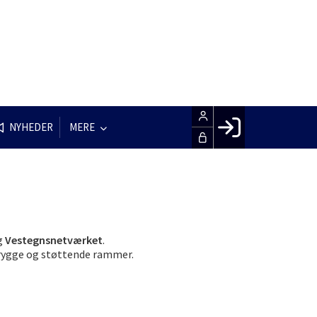
NYHEDER
MERE
Facebook login
Husk mig
Glemt password
Opret profil
g
Vestegnsnetværket
.
trygge og støttende rammer.
LOG IND