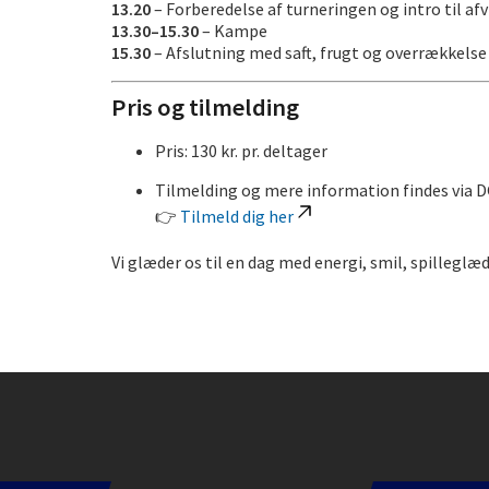
13.20
– Forberedelse af turneringen og intro til af
13.30–15.30
– Kampe
15.30
– Afslutning med saft, frugt og overrækkelse
Pris og tilmelding
Pris: 130 kr. pr. deltager
Tilmelding og mere information findes via D
👉
Tilmeld dig her
Vi glæder os til en dag med energi, smil, spilleglæ
Instagram