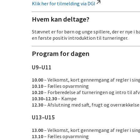
Klik her for tilmelding via DGI
Hvem kan deltage?
Stævnet er for børn og unge spillere, der er nye i
en første positiv introduktion til turneringer.
Program for dagen
U9–U11
10.00
– Velkomst, kort gennemgang af regler i singl
10.10
– Fælles opvarmning
10.20
– Forberedelse af turneringen og intro til af
10.30–12.30
– Kampe
12.30
– Afslutning med saft, frugt og overrækkelse
U13–U15
13.00
– Velkomst, kort gennemgang af regler i singl
13.10
– Fælles opvarmning