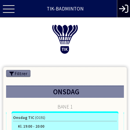
TIK-BADMINTON
Filtrer
ONSDAG
BANE 1
Onsdag TIC
To
(O191)
Kl.
19:00
-
20:00