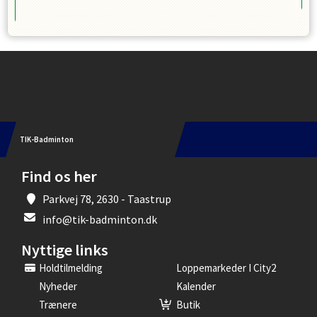
D
Instagram
TIK-Badminton
Find os her
Parkvej 78, 2630 - Taastrup
info@tik-badminton.dk
Nyttige links
Holdtilmelding
Loppemarkeder I City2
Nyheder
Kalender
Trænere
Butik