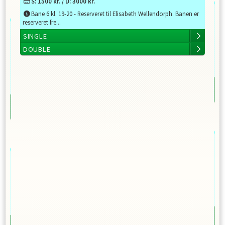
S:
1500
kr. / D:
3000
kr.
To
Bane 6 kl. 19-20 - Reserveret til Elisabeth Wellendorph. Banen er
reserveret fre...
SINGLE
DOUBLE
Ped
SI
D
To
Mor
SI