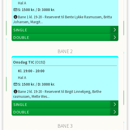
Hal A
S:
1500
kr. / D:
3000
kr.
Bane 1 kl. 19-20 - Reserveret til Bente Lykke Rasmussen, Britta
Johansen, Margit...
SI
SINGLE
D
DOUBLE
BANE 2
To
Onsdag TIC
(O192)
Kl.
19:00
-
20:00
Hal A
S:
1500
kr. / D:
3000
kr.
Bane 2 kl. 19-20 - Reserveret til Birgit Linnebjerg, Birthe
SI
rasmussen, Mette Wes...
D
SINGLE
DOUBLE
BANE 3
To