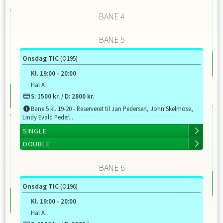
BANE 4
BANE 5
Onsdag TIC
(O195)
SI
k
D
Kl.
19:00
-
20:00
Hal A
S:
1500
kr. / D:
2800
kr.
Bane 5 kl. 19-20 - Reserveret til Jan Pedersen, John Skelmose,
To
Lindy Evald Peder...
SINGLE
DOUBLE
BANE 6
k
SI
Onsdag TIC
(O196)
D
Kl.
19:00
-
20:00
Hal A