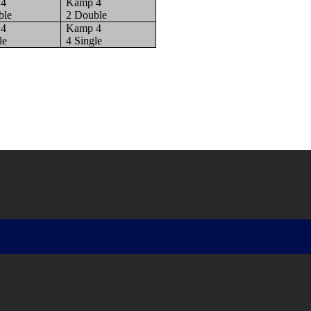
 4
Kamp 4
ble
2 Double
 4
Kamp 4
le
4 Single