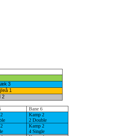
bæk 3
jleå 1
 2
5
Bane 6
 2
Kamp 2
ble
2 Double
 2
Kamp 2
le
4 Single