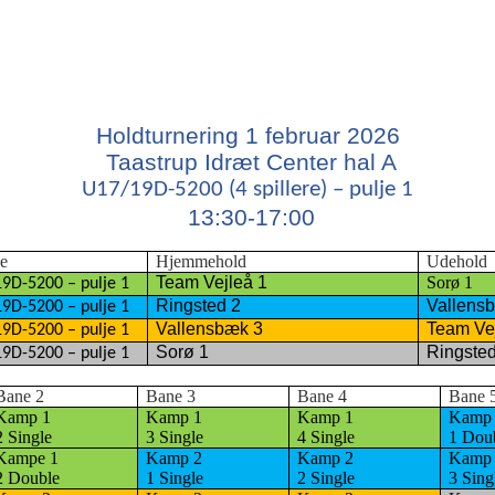
Holdturnering 1 februar 2026
Taastrup Idræt Center hal A
U17/19D-5200 (4 spillere) – pulje 1
13:30-17:00
e
Hjemmehold
Udehold
Team Vejleå 1
Sorø 1
9D-5200 – pulje 1
Ringsted 2
Vallens
9D-5200 – pulje 1
Vallensbæk 3
Team Ve
9D-5200 – pulje 1
Sorø 1
Ringsted
9D-5200 – pulje 1
Bane 2
Bane 3
Bane 4
Bane 
Kamp 1
Kamp 1
Kamp 1
Kamp
2 Single
3 Single
4 Single
1 Dou
Kampe 1
Kamp 2
Kamp 2
Kamp
2 Double
1 Single
2 Single
3 Sing