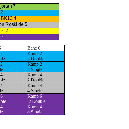
jorten 7
 2
d BK13 4
on Roskilde 5
leå 2
leå 1
5
Bane 6
 2
Kamp 2
ble
2 Double
 2
Kamp 2
le
4 Single
 4
Kamp 4
ble
2 Double
 4
Kamp 4
le
4 Single
 6
Kamp 6
ble
2 Double
 4
Kamp 4
le
4 Single