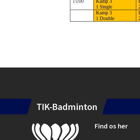
15:00
Kamp 3
1 Single
Kamp 3
1 Double
Instagram
TIK-Badminton
Find os her