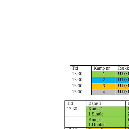
Tid
Kamp nr
Rækk
13:30
1
U17/1
13:30
2
U17/1
15:00
3
U17/1
15:00
4
U17/1
Tid
Bane 1
13:30
Kamp 1
1 Single
Kamp 1
1 Double