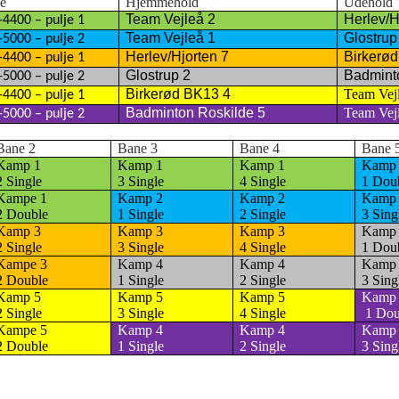
e
Hjemmehold
Udehold
Team Vejleå 2
Herlev/H
4400 – pulje 1
Team Vejleå 1
Glostrup
5000 – pulje 2
Herlev/Hjorten 7
Birkerø
4400 – pulje 1
Glostrup 2
Badmint
5000 – pulje 2
Birkerød BK13 4
Team Vej
4400 – pulje 1
Badminton Roskilde 5
Team Vej
5000 – pulje 2
Bane 2
Bane 3
Bane 4
Bane 
Kamp 1
Kamp 1
Kamp 1
Kamp
2 Single
3 Single
4 Single
1 Dou
Kampe 1
Kamp 2
Kamp 2
Kamp
2 Double
1 Single
2 Single
3 Sing
Kamp 3
Kamp 3
Kamp 3
Kamp
2 Single
3 Single
4 Single
1 Dou
Kampe 3
Kamp 4
Kamp 4
Kamp
2 Double
1 Single
2 Single
3 Sing
Kamp 5
Kamp 5
Kamp 5
Kamp
2 Single
3 Single
4 Single
1 Dou
Kampe 5
Kamp 4
Kamp 4
Kamp
2 Double
1 Single
2 Single
3 Sing