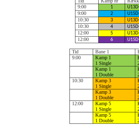
Tid
Kamp nr
Rækk
9:00
1
U13D-
9:00
2
U15D-
10:30
3
U13D-
10:30
4
U15D-
12:00
5
U13D-
12:00
6
U15D-
Tid
Bane 1
9:00
Kamp 1
1 Single
Kamp 1
1 Double
10:30
Kamp 3
1 Single
Kamp 3
1 Double
12:00
Kamp 5
1 Single
Kamp 5
1 Double