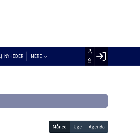
NYHEDER
MERE
Facebook login
Husk mig
Glemt password
Opret profil
LOG IND
Måned
Uge
Agenda