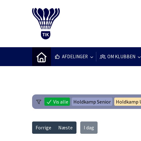
AFDELINGER
OM KLUBBEN
Vis alle
Holdkamp Senior
Holdkamp
Forrige
Næste
I dag