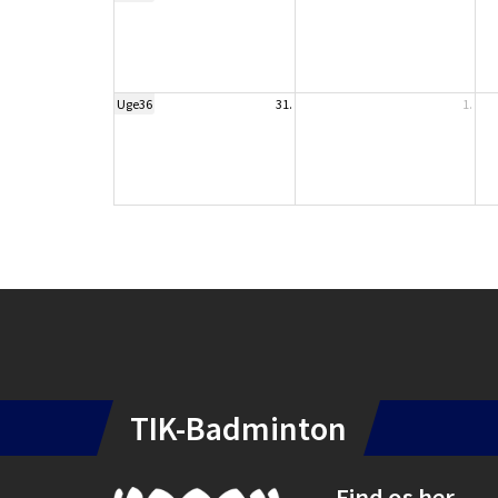
Uge36
31.
1.
Instagram
TIK-Badminton
Find os her