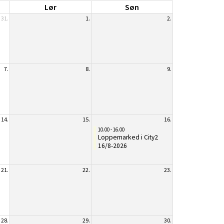
Lør
Søn
31.
1.
2.
7.
8.
9.
14.
15.
16.
10.00 - 16.00
Loppemarked i City2
16/8-2026
21.
22.
23.
28.
29.
30.