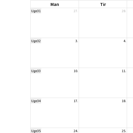
Man
Tir
Uge31
27.
28.
Uge32
3.
4.
Uge33
10.
11.
Uge34
17.
18.
Uge35
24.
25.