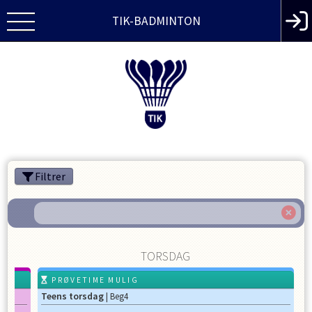
TIK-BADMINTON
Filtrer
TORSDAG
PRØVETIME MULIG
Teens torsdag
| Beg4