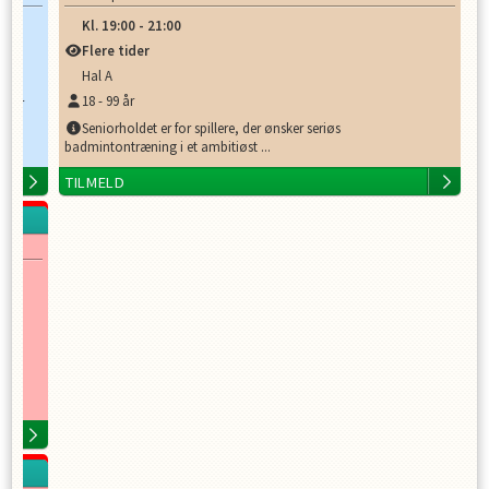
Kl.
19:00
-
21:00
Flere tider
Hal A
18
-
99
år
eller
Seniorholdet er for spillere, der ønsker seriøs
badmintontræning i et ambitiøst ...
TILMELD
e en