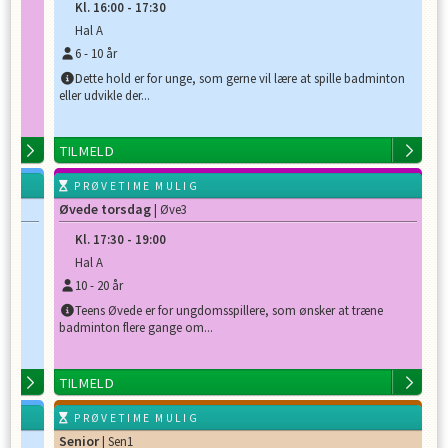
Kl.
16:00
-
17:30
Hal A
6
-
10
år
e
Dette hold er for unge, som gerne vil lære at spille badminton
eller udvikle der...
TILMELD
PRØVETIME MULIG
Øvede torsdag
| Øve3
Kl.
17:30
-
19:00
Hal A
10
-
20
år
Teens Øvede er for ungdomsspillere, som ønsker at træne
badminton flere gange om...
TILMELD
PRØVETIME MULIG
Senior
| Sen1