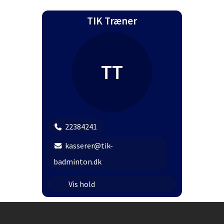
Miniton
TIK Træner
Teknisk træning
Øvede onsdag
TT
22384241
kasserer@tik-
badminton.dk
Teens torsdag
Vis hold
Begynder Nærheden
Instagram
Begynder Fløng