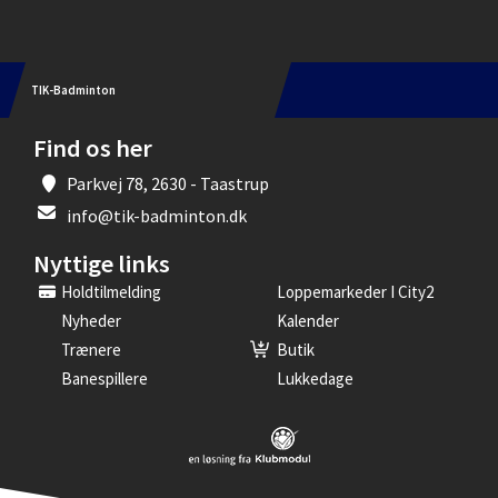
Formiddags spillere
Fællesspil
TIK-Badminton
Veteran
Find os her
Øvede torsdag
Parkvej 78, 2630 - Taastrup
info@tik-badminton.dk
Nyttige links
Holdtilmelding
Loppemarkeder I City2
Nyheder
Kalender
Trænere
Butik
Banespillere
Lukkedage