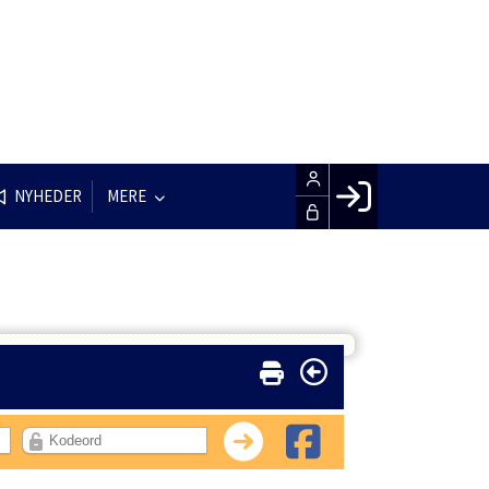
NYHEDER
MERE
Facebook login
Husk mig
Glemt password
Opret profil
LOG IND