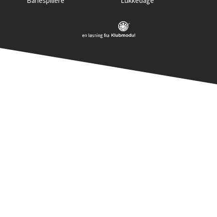
Banespillere
Lukkedage