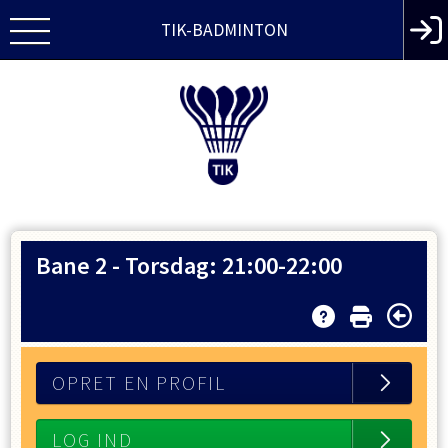
TIK-BADMINTON
Bane 2
-
Torsdag: 21:00-22:00
OPRET EN PROFIL
LOG IND