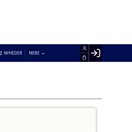
NYHEDER
MERE
Facebook login
Husk mig
Glemt password
Opret profil
LOG IND