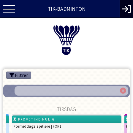
TIK-BADMINTON
Filtrer
TIRSDAG
PRØVETIME MULIG
P
Formiddags spillere
Øve
| FOR1