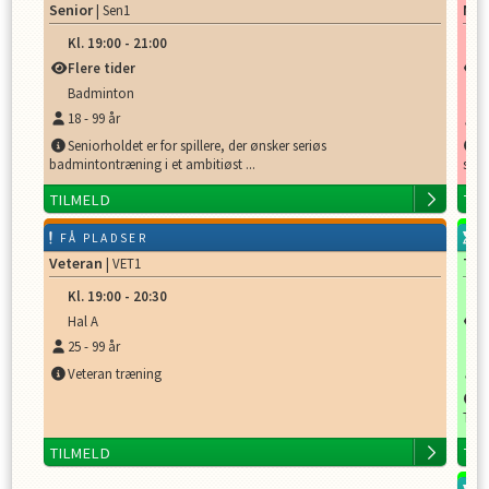
Senior
Min
| Sen1
Kl.
19:00
-
21:00
K
Flere tider
F
Badminton
H
18
-
99
år
4
Seniorholdet er for spillere, der ønsker seriøs
D
badmintontræning i et ambitiøst ...
sjov 
TILMELD
TI
FÅ PLADSER
P
Veteran
Tek
| VET1
Kl.
19:00
-
20:30
K
Hal A
F
25
-
99
år
H
8
Veteran træning
E
Tale
TILMELD
TI