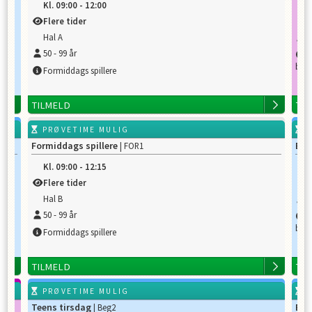
Kl.
09:00
-
12:00
K
Flere tider
H
Hal A
1
50
-
99
år
T
badm
Formiddags spillere
TILMELD
TI
PRØVETIME MULIG
P
Formiddags spillere
Beg
| FOR1
Kl.
09:00
-
12:15
K
Flere tider
G
Hal B
6
50
-
99
år
er
D
badm
Formiddags spillere
TILMELD
TI
PRØVETIME MULIG
P
Teens tirsdag
Beg
| Beg2