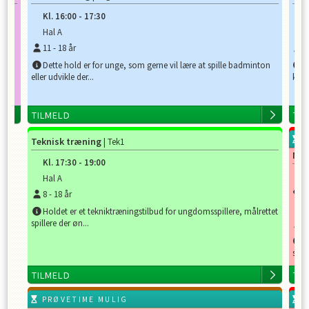
Kl.
16:00
-
17:30
K
Hal A
H
11
-
18
år
8
Dette hold er for unge, som gerne vil lære at spille badminton
D
eller udvikle der...
kun h
TILMELD
TI
P
Teknisk træning
| Tek1
Min
Kl.
17:30
-
19:00
K
Hal A
F
8
-
18
år
H
Holdet er et tekniktræningstilbud for ungdomsspillere, målrettet
spillere der øn...
4
D
sjov 
TILMELD
TI
PRØVETIME MULIG
P