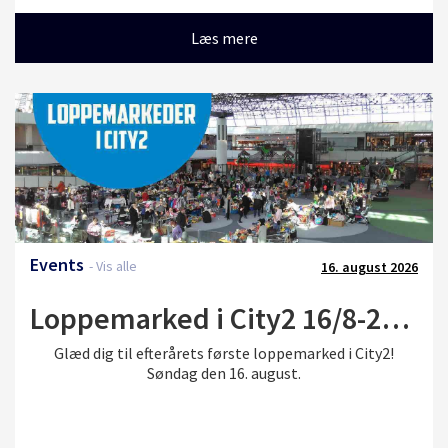
senior, motion og formiddagsspillerne.Læs med og bliv
klar til sæson 2026/2027 i TIK Badminton.
Læs mere
Events
- Vis alle
16. august 2026
Loppemarked i City2 16/8-2026
Glæd dig til efterårets første loppemarked i City2!
Søndag den 16. august.