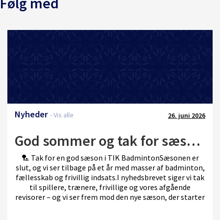
Følg med
Nyheder
- Vis alle
26. juni 2026
God sommer og tak for sæsonen
🏸 Tak for en god sæson i TIK BadmintonSæsonen er
slut, og vi ser tilbage på et år med masser af badminton,
fællesskab og frivillig indsats.I nyhedsbrevet siger vi tak
til spillere, trænere, frivillige og vores afgående
revisorer – og vi ser frem mod den nye sæson, der starter
i august.Vi søger også en ny revisor til klubben og sætter
fokus på at få endnu flere med på både ungdomshold,